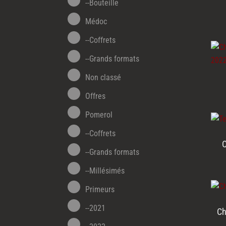
--Bouteille
Médoc
--Coffrets
--Grands formats
Non classé
Offres
Pomerol
--Coffrets
C
--Grands formats
--Millésimés
Primeurs
--2021
Ch