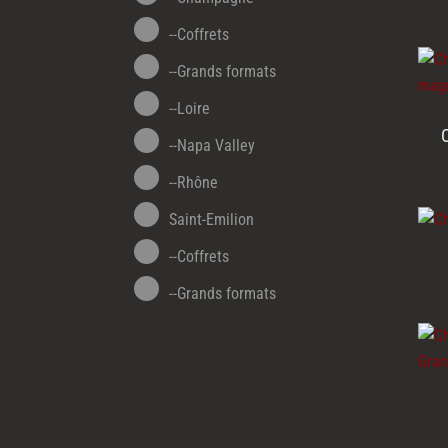
--Coffrets
--Grands formats
--Loire
--Napa Valley
--Rhône
Saint-Emilion
--Coffrets
--Grands formats