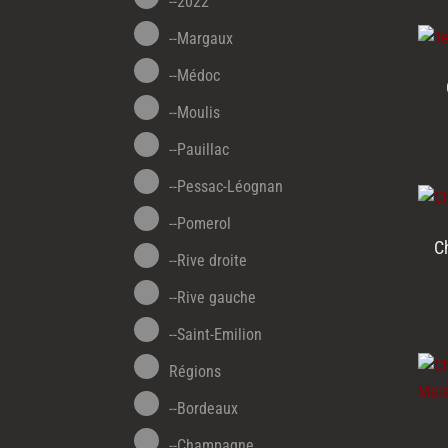
--2022
--Margaux
--Médoc
--Moulis
--Pauillac
--Pessac-Léognan
--Pomerol
C
--Rive droite
--Rive gauche
--Saint-Emilion
Régions
--Bordeaux
--Champagne