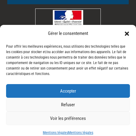
Interdiction de vente de
Gérer le consentement
boissons alcooliques aux
mineurs de moins de 18 ans
Pour offrir les meilleures expériences, nous utilisons des technologies telles que
les cookies pour stocker et/ou accéder aux informations des appareils. Le fait de
La preuve de majorité de l’acheteur
consentir à ces technologies nous permettra de traiter des données telles que le
est exigée au moment de la vente
comportement de navigation ou les ID uniques sur ce site. Le fait de ne pas
consentir ou de retirer son consentement peut avoir un effet négatif sur certaines
en ligne
caractéristiques et fonctions.
CODE DE LA SANTE PUBLIQUE, ART.
L. 3342-1 et L. 3353-3
Accepter
Refuser
Voir les préférences
© Copyright 2020 – Maison Emmanuel GIRAUD – Site réalisé par
Iero’Grafix
–
Mentions légales
–
Conditions générales de ventes
Mentions légales
Mentions légales