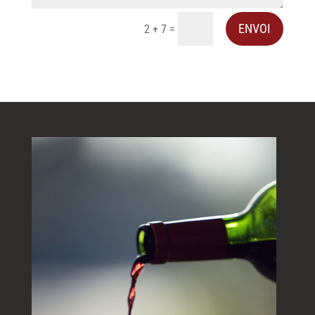
ENVOI
=
2 + 7