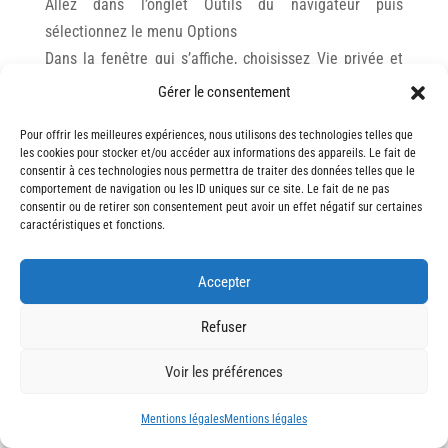
Allez dans l’onglet Outils du navigateur puis
sélectionnez le menu Options
Dans la fenêtre qui s’affiche, choisissez Vie privée et
cliquez sur Affichez les cookies
Gérer le consentement
Safari :
Pour offrir les meilleures expériences, nous utilisons des technologies telles que
Dans votre navigateur, choisissez le menu Édition >
les cookies pour stocker et/ou accéder aux informations des appareils. Le fait de
consentir à ces technologies nous permettra de traiter des données telles que le
Préférences.
comportement de navigation ou les ID uniques sur ce site. Le fait de ne pas
Cliquez sur Sécurité.
consentir ou de retirer son consentement peut avoir un effet négatif sur certaines
caractéristiques et fonctions.
Cliquez sur Afficher les cookies.
Google Chrome :
Accepter
Cliquez sur l’icône du menu Outils.
Refuser
Sélectionnez Options.
Cliquez sur l’onglet Options avancées et accédez à la
Voir les préférences
section Confidentialité.
Cliquez sur le bouton Afficher les cookies.
Mentions légales
Mentions légales