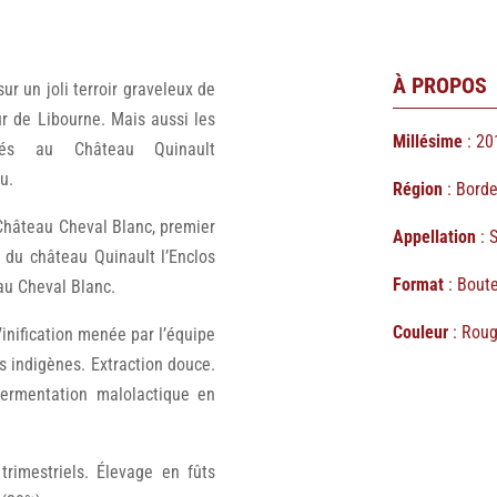
À PROPOS
ur un joli terroir graveleux de
r de Libourne. Mais aussi les
Millésime
: 20
és au Château Quinault
u.
Région
: Bord
 Château Cheval Blanc, premier
Appellation
: 
s du château Quinault l’Enclos
Format
: Boute
au Cheval Blanc.
Couleur
: Rou
nification menée par l’équipe
es indigènes. Extraction douce.
ermentation malolactique en
rimestriels. Élevage en fûts