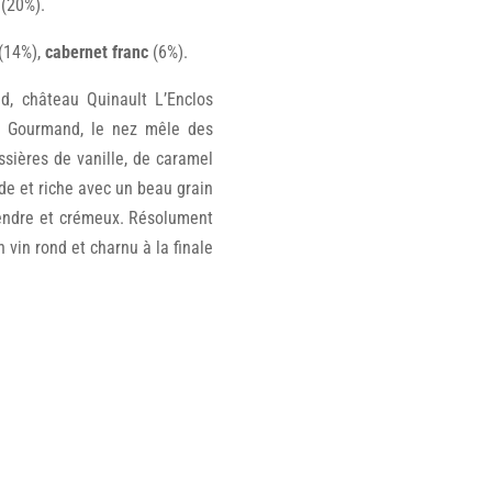
 (20%).
(14%),
cabernet franc
(6%).
d, château Quinault L’Enclos
e. Gourmand, le nez mêle des
ssières de vanille, de caramel
de et riche avec un beau grain
endre et crémeux. Résolument
 vin rond et charnu à la finale