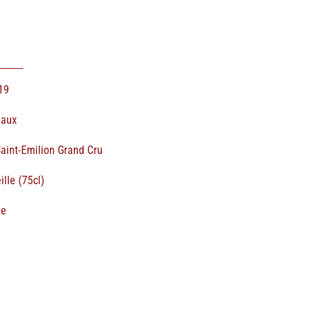
19
eaux
Saint-Emilion Grand Cru
ille (75cl)
ge