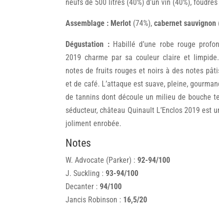
neufs de 500 litres (40%) d’un vin (40%), foudres
Assemblage : Merlot
(74%),
cabernet sauvignon
Dégustation :
Habillé d’une robe rouge profon
2019 charme par sa couleur claire et limpid
notes de fruits rouges et noirs à des notes pâti
et de café. L’attaque est suave, pleine, gourman
de tannins dont découle un milieu de bouche t
séducteur, château Quinault L’Enclos 2019 est un
joliment enrobée.
Notes
W. Advocate (Parker) :
92-94/100
J. Suckling :
93-94/100
Decanter :
94/100
Jancis Robinson :
16,5/20