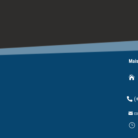
Mais

(
co
}