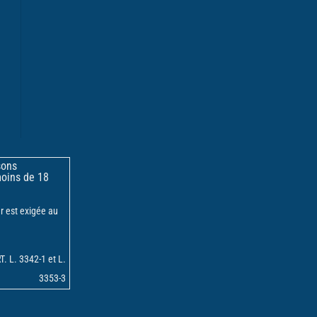
sons
moins de 18
r est exigée au
 L. 3342-1 et L.
3353-3