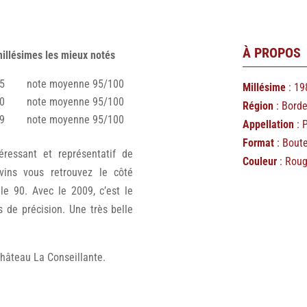
À PROPOS
millésimes les mieux notés
 1985 note moyenne 95/100
Millésime
: 19
 1990 note moyenne 95/100
Région
: Bord
 2009 note moyenne 95/100
Appellation
: 
Format
: Boute
téressant et représentatif de
Couleur
: Rou
 vins vous retrouvez le côté
le 90. Avec le 2009, c’est le
de précision. Une très belle
 château La Conseillante.