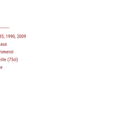
85, 1990, 2009
eaux
Pomerol
ille (75cl)
ge