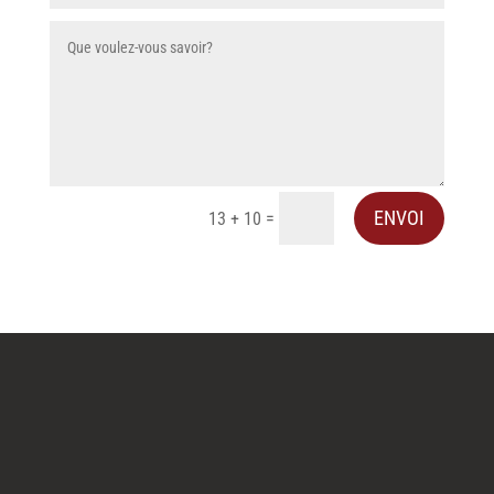
ENVOI
=
13 + 10